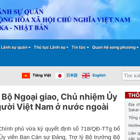
Nhảy
đến
nội
dung
 Lãnh sự quán
Thủ tục Lãnh sự
Tin tức
Quan hệ song phương
Tìm
Tiếng Việt
日本語
English
kiếm
 Bộ Ngoại giao, Chủ nhiệm Ủy
THÔ
ười Việt Nam ở nước ngoài
Địa c
Sakai
Tổng 
Hotli
nh phủ vừa ký quyết định số 718/QĐ-TTg bổ
Liên 
y viên Ban Cán sự Đảng, Trợ lý Bộ trưởng Bộ
các s