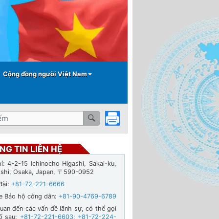
Cộng đồng người Việt Nam
NG TIN LIÊN HỆ
hỉ: 4-2-15 Ichinocho Higashi, Sakai-ku,
-shi, Osaka, Japan, 〒590-0952
đài:
+81-72-221-6666
ne Bảo hộ công dân:
+81-90-4769-6789
quan đến các vấn đề lãnh sự, có thể gọi
ố sau:
+81-72-221-6603
;
+81-72-224-