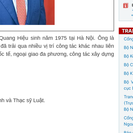
TRA
Quang Hiệu sinh năm 1975 tại Hà Nội. Ông là
Cổng
ã trải qua nhiều vị trí công tác khác nhau liên
Bộ N
ốc tế, ngoại giao đa phương, công tác xây dựng
Bộ K
Bộ 
Bộ K
Bộ V
cục 
Tran
h và Thạc sỹ Luật.
(Trự
Bộ N
Cổng
Ngoạ
Báo 