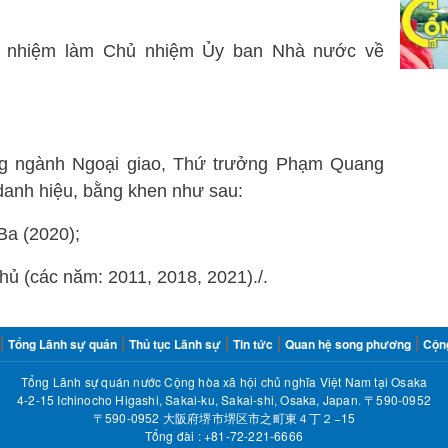
ổ nhiệm làm Chủ nhiệm Ủy ban Nhà nước về
ong ngành Ngoại giao, Thứ trưởng Phạm Quang
danh hiệu, bằng khen như sau:
Ba (2020);
ủ (các năm: 2011, 2018, 2021)./.
Tổng Lãnh sự quán
Thủ tục Lãnh sự
Tin tức
Quan hệ song phương
Cộn
Tổng Lãnh sự quán nước Cộng hòa xã hội chủ nghĩa Việt Nam tại Osaka
4-2-15 Ichinocho Higashi, Sakai-ku, Sakai-shi, Osaka, Japan. 〒590-0952
〒590-0952 大阪府堺市堺区市之町東４丁２−15
Tổng đài :
​+81-72-221-6666