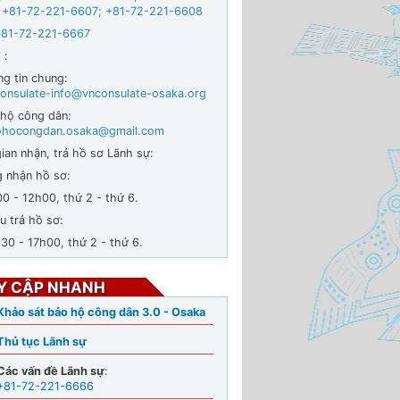
 +
81-72-221-6607
;
+81-72-221-6608
+81-72-221-6667
 :
ng tin chung:
onsulate-info@vnconsulate-osaka.org
 hộ công dân:
ohocongdan.osaka@gmail.com
ian nhận, trả hồ sơ Lãnh sự:
g nhận hồ sơ:
- 12h00, thứ 2 - thứ 6.
u trả hồ sơ:
 - 17h00, thứ 2 - thứ 6.
Y CẬP NHANH
Khảo sát bảo hộ công dân 3.0 - Osaka
Thủ tục Lãnh sự
Các vấn đề Lãnh sự
:
+81-72-221-6666