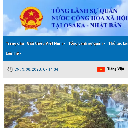
Main menu
Trang chủ
Giới thiệu Việt Nam
Tổng Lãnh sự quán
Thủ tục Lã
Liên hệ
Tiếng Việt
CN, 9/08/2026, 07:14:34