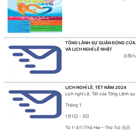
TỔNG LÃNH SỰ QUÁN ĐÓNG CỬA T
VÀ LỊCH NGHỈ LỄ NHẬT
お知
LỊCH NGHỈ LỄ, TẾT NĂM 2024
Lịch nghỉ Lễ, Tết của Tổng Lãnh s
Tháng 1
1月1日 - 3日
Từ 1-3/1 (Thứ Hai – Thứ Tư) 元日