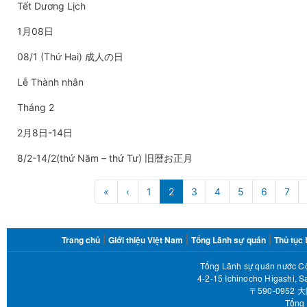
Tết Dương Lịch
1月08日
08/1 (Thứ Hai) 成人の日
Lễ Thành nhân
Tháng 2
2月8日-14日
8/2-14/2(thứ Năm – thứ Tư) 旧暦お正月
Pagination
«
First
‹
Trang
1
2
3
4
5
6
7
page
trước
FOOTER
Trang chủ
Giới thiệu Việt Nam
Tổng Lãnh sự quán
Thủ tục
MENU
Tổng Lãnh sự quán nước Cộ
4-2-15 Ichinocho Higashi, S
〒590-095
Tổng 