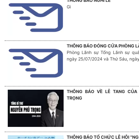
THÔNG BÁO NGHỈ LỄ
Gi
THÔNG BÁO ĐÓNG CỬA PHÒNG L
Phòng Lãnh sự Tổng Lãnh sự qu
ngày 25/07/2024 và Thứ Sáu, ngà
THÔNG BÁO VỀ LỄ TANG CỦA
TRỌNG
THÔNG BÁO TỔ CHỨC LỄ HỘI "NG