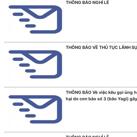
THÔNG BÁO NGHỈ LỄ
THÔNG BÁO VỀ THỦ TỤC LÃNH S
THÔNG BÁO Về việc kêu gọi ủng hộ
hại do cơn bão số 3 (bão Yagi) gây